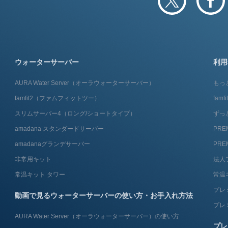
ウォーターサーバー
利用
AURA Water Server​（オーラウォーターサーバー）
もっ
famfit2（ファムフィットツー）
fam
スリムサーバー4（ロング/ショートタイプ）
ずっ
amadana スタンダードサーバー
PRE
amadanaグランデサーバー
PRE
非常用キット
法人
常温キット タワー
常温
プレ
動画で見るウォーターサーバーの使い方・お手入れ方法
プレ
AURA Water Server​（オーラウォーターサーバー）の使い方
プレ