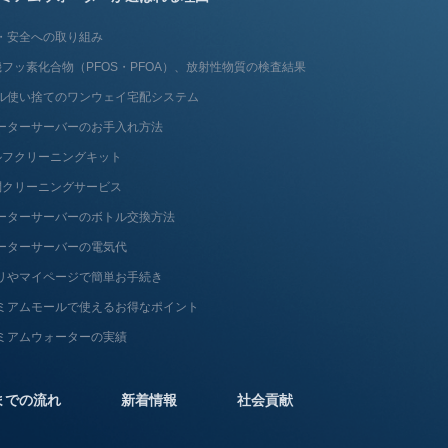
・安全への取り組み
フッ素化合物（PFOS・PFOA）、放射性物質の検査結果
ル使い捨てのワンウェイ宅配システム
ーターサーバーのお手入れ方法
ルフクリーニングキット
問クリーニングサービス
ーターサーバーのボトル交換方法
ーターサーバーの電気代
リやマイページで簡単お手続き
ミアムモールで使えるお得なポイント
ミアムウォーターの実績
までの流れ
新着情報
社会貢献