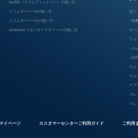
famfit2（ファムフィットツー）の使い方
スリムサーバー4の使い方
安心
スリムサーバーⅢの使い方
有機
amadana スタンダードサーバーの使い方
ボト
ウォ
セ
訪
ウォ
ウォ
アプ
プレ
プレ
マイページ
カスタマーセンターご利用ガイド
ご利用