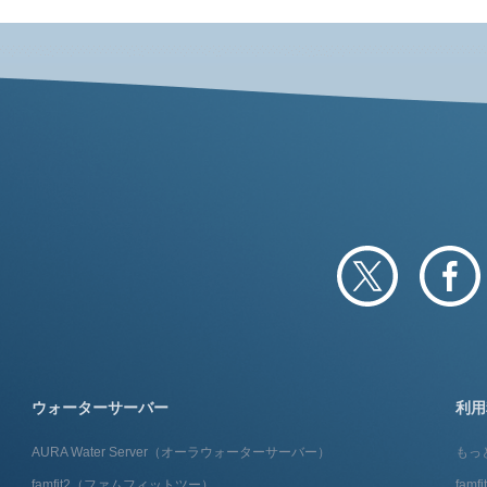
ウォーターサーバー
利用
AURA Water Server​（オーラウォーターサーバー）
もっ
famfit2（ファムフィットツー）
fam