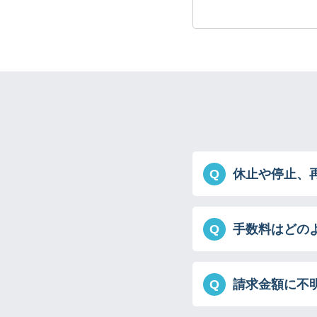
Q
休止や停止、
Q
手数料はどの
Q
請求金額に不