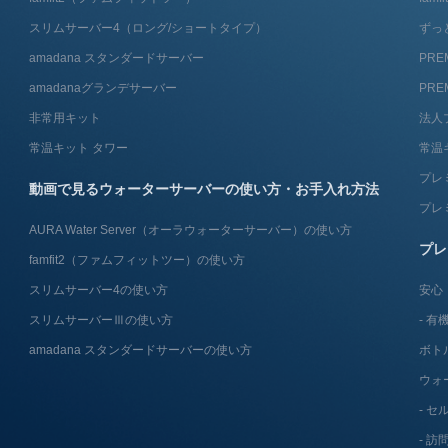
スリムサーバー4（ロング/ショートタイプ）
ずっ
amadana スタンダードサーバー
PRE
amadanaグランデサーバー
PRE
非常用キット
法人
常温キット タワー
常温
プレ
動画で見るウォーターサーバーの使い方・お手入れ方法
プレ
AURA Water Server​（オーラウォーターサーバー）の使い方
プレ
famfit2（ファムフィットツー）の使い方
スリムサーバー4の使い方
安心
スリムサーバーⅢの使い方
有機
amadana スタンダードサーバーの使い方
ボト
ウォ
セ
訪