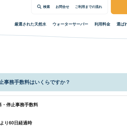
検索
お問合せ
ご利用までの流れ
厳選された
天然水
ウォーター
サーバー
利用料金
選ば
止事務手数料はいくらですか？
料・停止事務手数料
より60日経過時