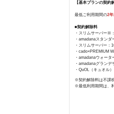
【基本プランの契約
最低ご利用期間の
2
年
■契約解除料
・スリムサーバーⅢ：1
・amadanaスタンダ
・スリムサーバー：10
・cado×PREMIUM W
・amadanaウォータ
・amadanaグランデ
・QuOL（キュオル）：
※契約解除料は不課
※最低利用期間は、