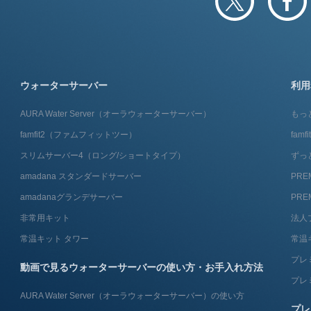
ウォーターサーバー
利用
AURA Water Server​（オーラウォーターサーバー）
もっ
famfit2（ファムフィットツー）
fam
スリムサーバー4（ロング/ショートタイプ）
ずっ
amadana スタンダードサーバー
PRE
amadanaグランデサーバー
PRE
非常用キット
法人
常温キット タワー
常温
プレ
動画で見るウォーターサーバーの使い方・お手入れ方法
プレ
AURA Water Server​（オーラウォーターサーバー）の使い方
プレ