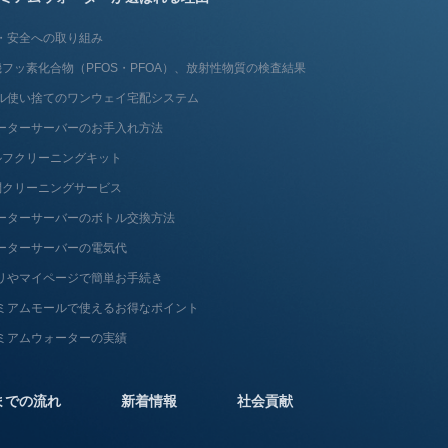
・安全への取り組み
フッ素化合物（PFOS・PFOA）、放射性物質の検査結果
ル使い捨てのワンウェイ宅配システム
ーターサーバーのお手入れ方法
ルフクリーニングキット
問クリーニングサービス
ーターサーバーのボトル交換方法
ーターサーバーの電気代
リやマイページで簡単お手続き
ミアムモールで使えるお得なポイント
ミアムウォーターの実績
までの流れ
新着情報
社会貢献