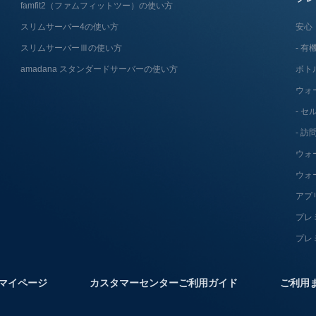
famfit2（ファムフィットツー）の使い方
スリムサーバー4の使い方
安心
スリムサーバーⅢの使い方
有機
amadana スタンダードサーバーの使い方
ボト
ウォ
セ
訪
ウォ
ウォ
アプ
プレ
プレ
マイページ
カスタマーセンターご利用ガイド
ご利用