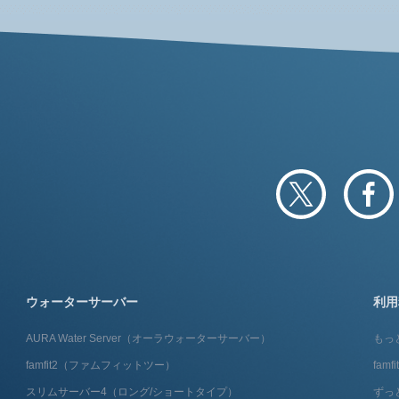
ウォーターサーバー
利用
AURA Water Server​（オーラウォーターサーバー）
もっ
famfit2（ファムフィットツー）
fam
スリムサーバー4（ロング/ショートタイプ）
ずっ