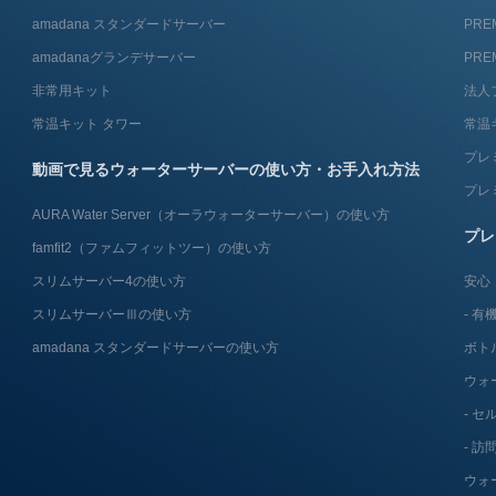
amadana スタンダードサーバー
PRE
amadanaグランデサーバー
PRE
非常用キット
法人
常温キット タワー
常温
プレ
動画で見るウォーターサーバーの使い方・お手入れ方法
プレ
AURA Water Server​（オーラウォーターサーバー）の使い方
プレ
famfit2（ファムフィットツー）の使い方
スリムサーバー4の使い方
安心
スリムサーバーⅢの使い方
有機
amadana スタンダードサーバーの使い方
ボト
ウォ
セ
訪
ウォ