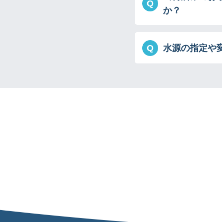
Q
か？
Q
水源の指定や