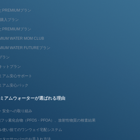
とPREMIUMプラン
fit購入プラン
とPREMIUMプラン
MIUM WATER MOM CLUB
MIUM WATER FUTUREプラン
プラン
キットプラン
ミアム安心サポート
ミアム安心パック
ミアムウォーターが選ばれる理由
・安全への取り組み
フッ素化合物（PFOS・PFOA）、放射性物質の検査結果
ル使い捨てのワンウェイ宅配システム
ーターサーバーのお手入れ方法