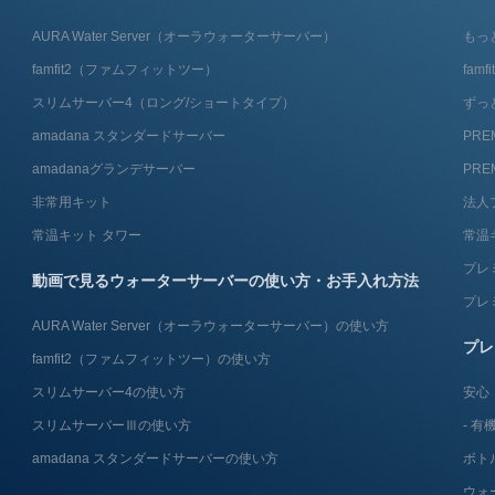
AURA Water Server​（オーラウォーターサーバー）
もっ
famfit2（ファムフィットツー）
fam
スリムサーバー4（ロング/ショートタイプ）
ずっ
amadana スタンダードサーバー
PRE
amadanaグランデサーバー
PRE
非常用キット
法人
常温キット タワー
常温
プレ
動画で見るウォーターサーバーの使い方・お手入れ方法
プレ
AURA Water Server​（オーラウォーターサーバー）の使い方
プレ
famfit2（ファムフィットツー）の使い方
スリムサーバー4の使い方
安心
スリムサーバーⅢの使い方
有機
amadana スタンダードサーバーの使い方
ボト
ウォ