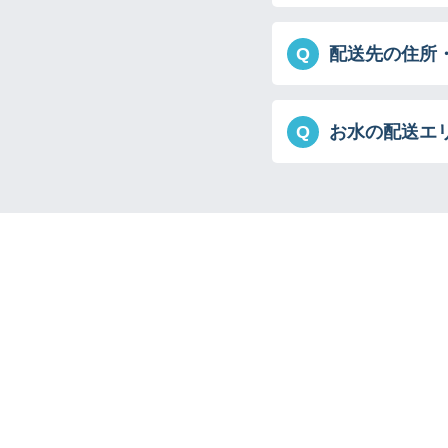
Q
配送先の住所
Q
お水の配送エ