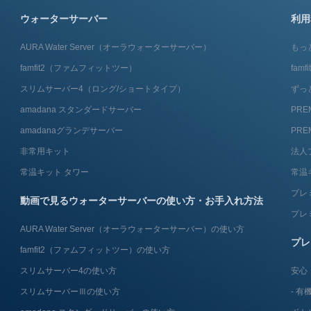
ウォーターサーバー
利用
AURA Water Server​（オーラウォーターサーバー）
もっ
famfit2（ファムフィットツー）
fam
スリムサーバー4（ロング/ショートタイプ）
ずっ
amadana スタンダードサーバー
PRE
amadanaグランデサーバー
PRE
非常用キット
法人
常温キット タワー
常温
プレ
動画で見るウォーターサーバーの使い方・お手入れ方法
プレ
AURA Water Server​（オーラウォーターサーバー）の使い方
プレ
famfit2（ファムフィットツー）の使い方
スリムサーバー4の使い方
安心
スリムサーバーⅢの使い方
有機