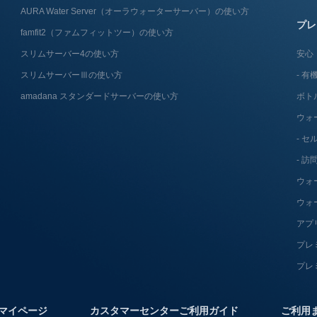
AURA Water Server​（オーラウォーターサーバー）の使い方
プレ
famfit2（ファムフィットツー）の使い方
スリムサーバー4の使い方
安心
スリムサーバーⅢの使い方
有機
amadana スタンダードサーバーの使い方
ボト
ウォ
セ
訪
ウォ
ウォ
アプ
プレ
プレ
マイページ
カスタマーセンターご利用ガイド
ご利用