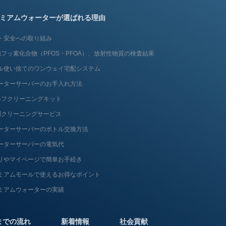
ミアムウォーターが選ばれる理由
・安全への取り組み
フッ素化合物（PFOS・PFOA）、放射性物質の検査結果
ル使い捨てのワンウェイ宅配システム
ーターサーバーのお手入れ方法
ルフクリーニングキット
問クリーニングサービス
ーターサーバーのボトル交換方法
ーターサーバーの電気代
リやマイページで簡単お手続き
ミアムモールで使えるお得なポイント
ミアムウォーターの実績
までの流れ
新着情報
社会貢献