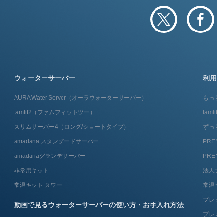
ウォーターサーバー
利用
AURA Water Server​（オーラウォーターサーバー）
もっ
famfit2（ファムフィットツー）
fam
スリムサーバー4（ロング/ショートタイプ）
ずっ
amadana スタンダードサーバー
PRE
amadanaグランデサーバー
PRE
非常用キット
法人
常温キット タワー
常温
プレ
動画で見るウォーターサーバーの使い方・お手入れ方法
プレ