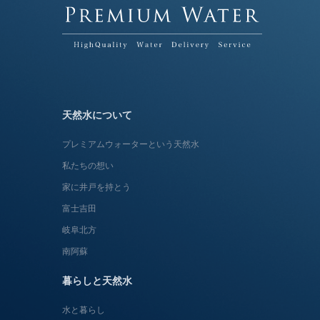
天然水について
プレミアムウォーターという天然水
私たちの想い
家に井戸を持とう
富士吉田
岐阜北方
南阿蘇
暮らしと天然水
水と暮らし