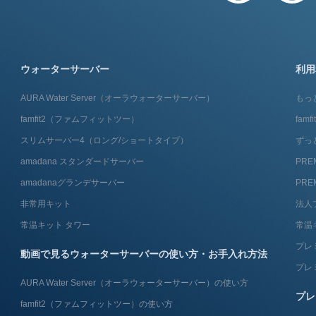
ウォーターサーバー
利用
AURA Water Server​（オーラウォーターサーバー）
もっ
famfit2（ファムフィットツー）
fam
スリムサーバー4（ロング/ショートタイプ）
ずっ
amadana スタンダードサーバー
PRE
amadanaグランデサーバー
PRE
非常用キット
法人
常温キット タワー
常温
プレ
動画で見るウォーターサーバーの使い方・お手入れ方法
プレ
AURA Water Server​（オーラウォーターサーバー）の使い方
プレ
famfit2（ファムフィットツー）の使い方