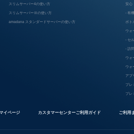
スリムサーバー4の使い方
安心
スリムサーバーⅢの使い方
有機
amadana スタンダードサーバーの使い方
ボト
ウォ
セ
訪
ウォ
ウォ
アプ
プレ
プレ
マイページ
カスタマーセンターご利用ガイド
ご利用