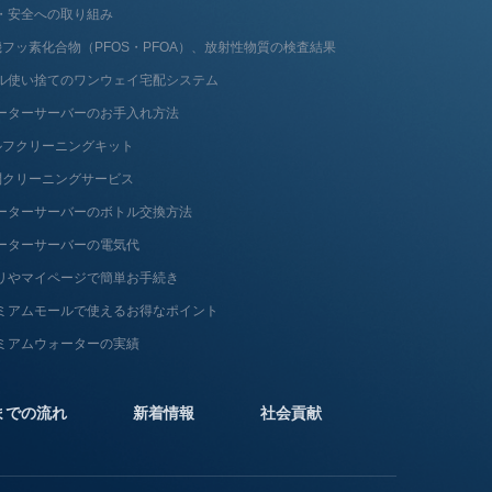
・安全への取り組み
フッ素化合物（PFOS・PFOA）、放射性物質の検査結果
ル使い捨てのワンウェイ宅配システム
ーターサーバーのお手入れ方法
ルフクリーニングキット
問クリーニングサービス
ーターサーバーのボトル交換方法
ーターサーバーの電気代
リやマイページで簡単お手続き
ミアムモールで使えるお得なポイント
ミアムウォーターの実績
までの流れ
新着情報
社会貢献