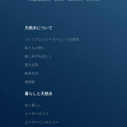
天然水について
プレミアムウォーターという天然水
私たちの想い
家に井戸を持とう
富士吉田
岐阜北方
南阿蘇
暮らしと天然水
水と暮らし
ユーザーボイス
ユーザーインタビュー