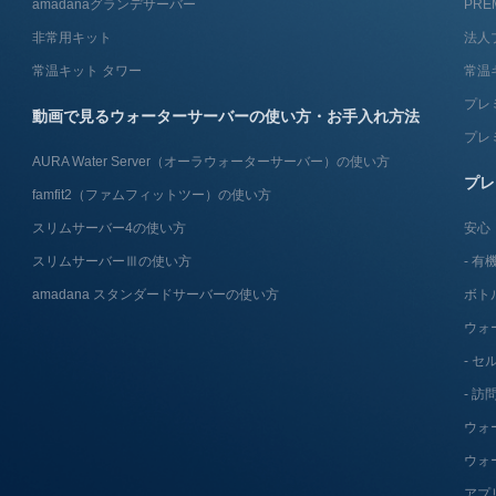
amadanaグランデサーバー
PRE
非常用キット
法人
常温キット タワー
常温
プレ
動画で見るウォーターサーバーの使い方・お手入れ方法
プレ
AURA Water Server​（オーラウォーターサーバー）の使い方
プレ
famfit2（ファムフィットツー）の使い方
スリムサーバー4の使い方
安心
スリムサーバーⅢの使い方
有機
amadana スタンダードサーバーの使い方
ボト
ウォ
セ
訪
ウォ
ウォ
アプ