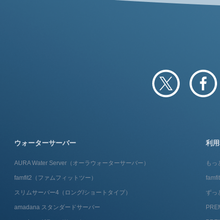
ウォーターサーバー
利用
AURA Water Server​（オーラウォーターサーバー）
もっ
famfit2（ファムフィットツー）
fam
スリムサーバー4（ロング/ショートタイプ）
ずっ
amadana スタンダードサーバー
PRE