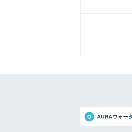
Q
AURAウォ