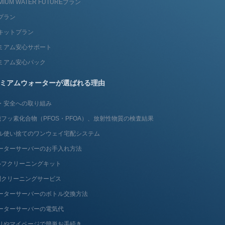
MIUM WATER FUTUREプラン
プラン
キットプラン
ミアム安心サポート
ミアム安心パック
ミアムウォーターが選ばれる理由
・安全への取り組み
フッ素化合物（PFOS・PFOA）、放射性物質の検査結果
ル使い捨てのワンウェイ宅配システム
ーターサーバーのお手入れ方法
ルフクリーニングキット
問クリーニングサービス
ーターサーバーのボトル交換方法
ーターサーバーの電気代
リやマイページで簡単お手続き