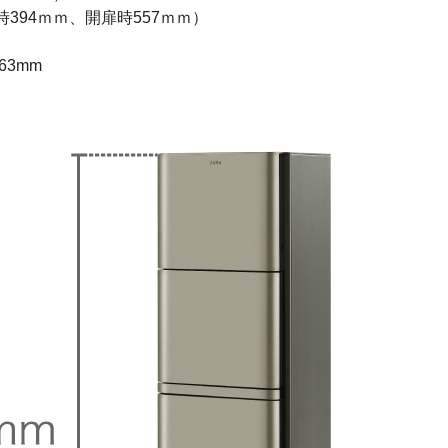
時394ｍｍ、開扉時557ｍｍ）
3mm