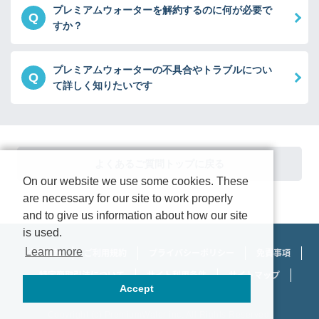
プレミアムウォーターを解約するのに何が必要で
Q
すか？
プレミアムウォーターの不具合やトラブルについ
Q
て詳しく知りたいです
よくあるご質問トップに戻る
On our website we use some cookies. These
are necessary for our site to work properly
and to give us information about how our site
is used.
Learn more
企業情報
ご利用規約
プライバシーポリシー
免責事項
特定商取引法について
サイト利用条件
サイトマップ
Accept
Copyright (c)
PremiumWater
inc. All Rights Reserved.